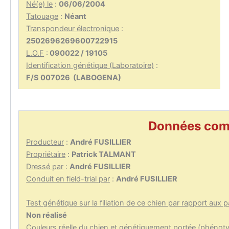
Né(e) le
:
06/06/2004
Tatouage
:
Néant
Transpondeur électronique
:
2502696269600722915
L.O.F
:
090022 / 19105
Identification génétique (Laboratoire)
:
F/S 007026 (LABOGENA)
Données com
Producteur
:
André FUSILLIER
Propriétaire
:
Patrick TALMANT
Dressé par
:
André FUSILLIER
Conduit en field-trial par
:
André FUSILLIER
Test génétique sur la filiation de ce chien par rapport aux 
Non réalisé
Couleurs réelle du chien et génétiquement portée (phénot