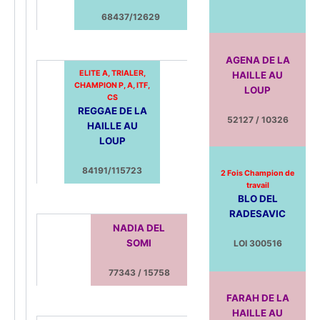
68437/12629
AGENA DE LA
ELITE A, TRIALER,
HAILLE AU
CHAMPION P, A, ITF,
LOUP
CS
REGGAE DE LA
52127 / 10326
HAILLE AU
LOUP
84191/115723
2 Fois Champion de
travail
BLO DEL
RADESAVIC
NADIA DEL
SOMI
LOI 300516
77343 / 15758
FARAH DE LA
HAILLE AU