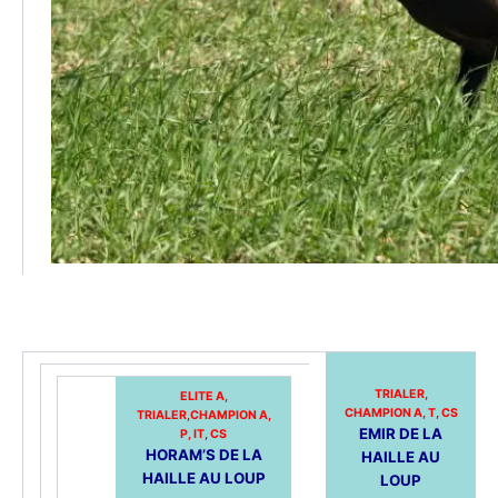
TRIALER,
ELITE A,
CHAMPION A, T, CS
TRIALER,CHAMPION A,
EMIR DE LA
P, IT, CS
HORAM’S DE LA
HAILLE AU
HAILLE AU LOUP
LOUP