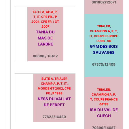
061802/12671
ELITE A, CH A, P,
T, IT, CPE FR. / P
2004, CPE FR. / GT
TRIALER,
2007
CHAMPION A, P, T,
TANIA DU
IT, COUPE EUROPE
MAS DE
PRINT. 96
L’ARBRE
GYM DES BOIS
SAUVAGES
86608 / 18412
67370/12409
ELITE A, TRIALER
CHAMP A, P, T, IT,
MONDE GT 2002, CPE
TRIALER,
FR. /P 1998
CHAMPION A ,P,
NESS DU VALLAT
T, COUPE FRANCE
DE PERRET
GT 95
ISA DU VAL DE
CUECH
77823/16430
70399/14687