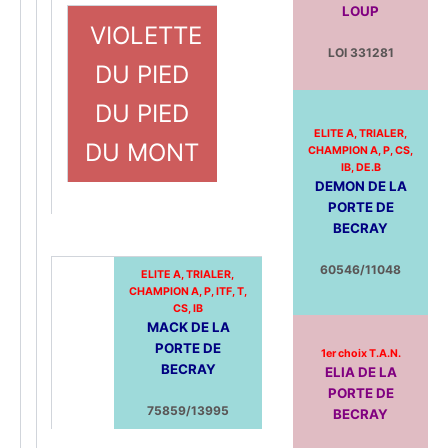
LOUP
VIOLETTE
LOI 331281
DU PIED
DU PIED
ELITE A, TRIALER,
DU MONT
CHAMPION A, P, CS,
IB, DE.B
DEMON DE LA
PORTE DE
BECRAY
60546/11048
ELITE A, TRIALER,
CHAMPION A, P, ITF, T,
CS, IB
MACK DE LA
PORTE DE
1er choix T.A.N.
BECRAY
ELIA DE LA
PORTE DE
75859/13995
BECRAY