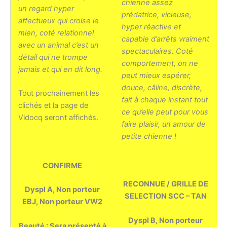
chienne assez
un regard hyper
prédatrice, vicieuse,
affectueux qui croise le
hyper réactive et
mien, coté relationnel
capable d’arrêts vraiment
avec un animal c’est un
spectaculaires. Coté
détail qui ne trompe
comportement, on ne
jamais et qui en dit long.
peut mieux espérer,
douce, câline, discrète,
Tout prochainement les
fait à chaque instant tout
clichés et la page de
ce qu’elle peut pour vous
Vidocq seront affichés.
faire plaisir, un amour de
petite chienne !
CONFIRME
RECONNUE / GRILLE DE
Dyspl A, Non porteur
SELECTION SCC – TAN
EBJ, Non porteur VW2
Dyspl B, Non porteur
Beauté : Sera présenté à