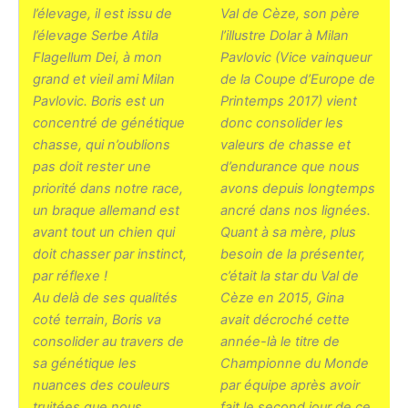
l’élevage, il est issu de
Val de Cèze, son père
l’élevage Serbe Atila
l’illustre Dolar à Milan
Flagellum Dei, à mon
Pavlovic (Vice vainqueur
grand et vieil ami Milan
de la Coupe d’Europe de
Pavlovic. Boris est un
Printemps 2017) vient
concentré de génétique
donc consolider les
chasse, qui n’oublions
valeurs de chasse et
pas doit rester une
d’endurance que nous
priorité dans notre race,
avons depuis longtemps
un braque allemand est
ancré dans nos lignées.
avant tout un chien qui
Quant à sa mère, plus
doit chasser par instinct,
besoin de la présenter,
par réflexe !
c’était la star du Val de
Au delà de ses qualités
Cèze en 2015, Gina
coté terrain, Boris va
avait décroché cette
consolider au travers de
année-là le titre de
sa génétique les
Championne du Monde
nuances des couleurs
par équipe après avoir
truitées que nous
fait le second jour de ce