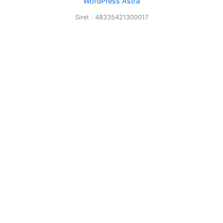
WordPress Astra
Siret : 48335421300017